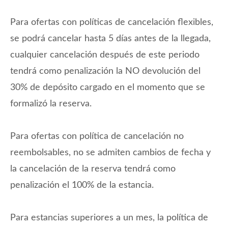
compartir momentos juntos, mientras que la cocina está
totalmente equipada con electrodomésticos y menaje
Para ofertas con políticas de cancelación flexibles,
para que puedas preparar comidas caseras con facilidad.
se podrá cancelar hasta 5 días antes de la llegada,
El baño dispone de una cómoda ducha.
cualquier cancelación después de este periodo
El alojamiento tiene capacidad para 4 personas y ofrece
tendrá como penalización la NO devolución del
aire acondicionado y calefacción tanto en el salón como
30% de depósito cargado en el momento que se
en el dormitorio principal, además de conexión WIFI de
alta velocidad para mantenerse conectados durante toda
formalizó la reserva.
la estancia. Está situado en una tercera planta, teniendo
en cuenta que el edificio no dispone de ascensor.
Para ofertas con política de cancelación no
Pedregalejo es un antiguo barrio de pescadores que
reembolsables, no se admiten cambios de fecha y
conserva su esencia andaluza, con pequeñas calas que son
la cancelación de la reserva tendrá como
perfectas para disfrutar del mar en familia. Además, se
encuentra a tan solo 15 minutos del centro histórico de
penalización el 100% de la estancia.
Málaga, accesible fácilmente en coche, taxi o transporte
público (la parada de autobús está a menos de 5 minutos a
Para estancias superiores a un mes, la política de
pie).