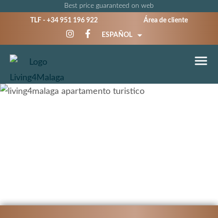
Best price guaranteed on web
TLF -
+34 951 196 922
Área de cliente
ESPAÑOL