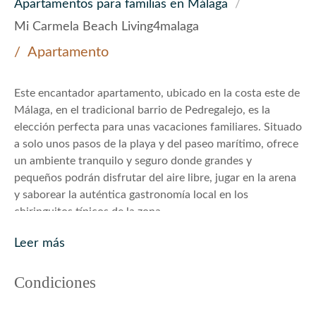
Apartamentos para familias en Málaga
/
Mi Carmela Beach Living4malaga
Apartamento
Este encantador apartamento, ubicado en la costa este de
Málaga, en el tradicional barrio de Pedregalejo, es la
elección perfecta para unas vacaciones familiares. Situado
a solo unos pasos de la playa y del paseo marítimo, ofrece
un ambiente tranquilo y seguro donde grandes y
pequeños podrán disfrutar del aire libre, jugar en la arena
y saborear la auténtica gastronomía local en los
chiringuitos típicos de la zona.
Con 45 m² cuidadosamente distribuidos, el apartamento
Leer más
ha sido diseñado pensando en la comodidad de las
familias. Cuenta con dos dormitorios: uno con cama de
Condiciones
matrimonio y otro con dos camas individuales, ideal para
niños. Su amplio salón comedor es perfecto para