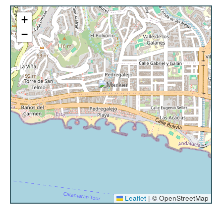
gratuito y TV.
+
—————————————————————————————–
−
A tener en cuenta:
CHECK-IN:
La vivienda cuenta con una cerradura
electrónica. IMPORTANTE: No podrás acceder al
apartamento antes de la hora de check-in (16:00).
PAGO
: Al realizar la reserva, debes abonar el 30% de
su precio. Cuatro días antes de la llegada, recibirás
un correo solicitando el pago total de la reserva.
FIANZA
: 150€ en concepto de fianza para posibles
imprevistos causados por los huéspedes durante la
estancia.
POLÍTICA DE CANCELACIÓN:
Comprueba la
política de cancelación en el siguiente paso, antes de
formalizar la reserva.
Leaflet
|
© OpenStreetMap
Es importante destacar que no se incluye servicio de
limpieza ni se realizan cambios de toallas y sábanas