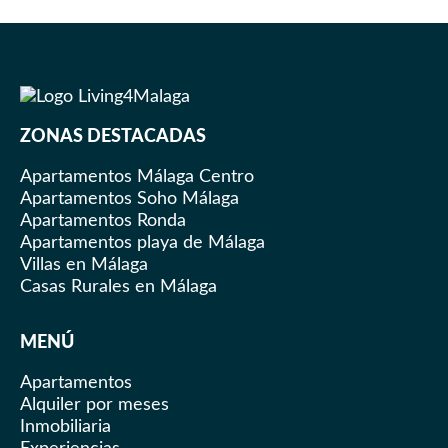
en estancias de menos de 7 noches. El alojamiento
cuenta con sábanas limpias y un juego de toallas por
persona. Si deseas disponer de toallas adicionales
durante tu estancia, estaremos encantados de
proporcionarlas por un cargo adicional (consultar al
ZONAS DESTACADAS
equipo de recepción a su llegada).
Para estancias más largas, ofrecemos el siguiente
Apartamentos Málaga Centro
servicio:
Apartamentos Soho Málaga
Apartamentos Ronda
Estancias de 8 a 12 noches: Encontrarás
Apartamentos playa de Málaga
ropa de cama y toallas adicionales en tu
Villas en Málaga
alojamiento, para que puedan cambiarlas
Casas Rurales en Málaga
según tus necesidades.
Estancias de más de 13 noches: Un
MENÚ
miembro del equipo de limpieza pasará por
tu alojamiento una vez a la semana para
Apartamentos
efectuar cambio de toallas y sábanas y así
Alquiler por meses
mantener tu alojamiento fresco y cómodo.
Inmobiliaria