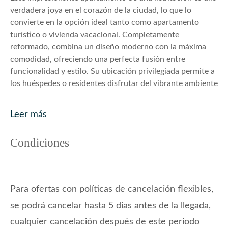
verdadera joya en el corazón de la ciudad, lo que lo
convierte en la opción ideal tanto como apartamento
turístico o vivienda vacacional. Completamente
reformado, combina un diseño moderno con la máxima
comodidad, ofreciendo una perfecta fusión entre
funcionalidad y estilo. Su ubicación privilegiada permite a
los huéspedes o residentes disfrutar del vibrante ambiente
urbano, con las principales atracciones, tiendas y
restaurantes a solo unos pasos.
Leer más
El amplio salón, ofrece un espacio acogedor para relajarse
después de un día de turismo o de explorar la cultura
Condiciones
local. Su diseño abierto es perfecto para recibir visitas,
manteniendo a la vez un ambiente cálido e íntimo. La
elegante cocina de acabado negro está totalmente
equipada con electrodomésticos de alta calidad, haciendo
Para ofertas con políticas de cancelación flexibles,
que preparar comidas sea cómodo y placentero, tanto
se podrá cancelar hasta 5 días antes de la llegada,
para estancias cortas como largas.
El dormitorio está diseñado como un refugio de serenidad,
cualquier cancelación después de este periodo