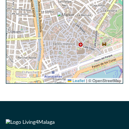
largas, ofrecemos el siguiente servicio:
Estancias de 8 a 12 noches: Encontrarán
ropa de cama y toallas adicionales en su
alojamiento, para que puedan cambiarlas
según sus necesidades.
Estancias de más de 13 noches: Un
miembro del equipo de limpieza pasará por
su alojamiento una vez a la semana para
efectuar cambio de toallas y sábanas y así
mantener su alojamiento fresco y cómodo.
Leaflet
|
© OpenStreetMap