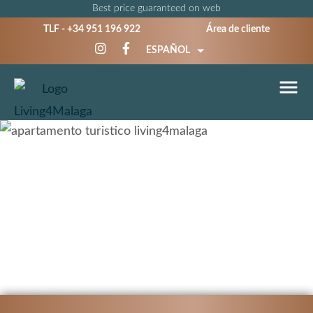
Best price guaranteed on web
TLF -
+34 951 196 922
Área de cliente
ESPAÑOL