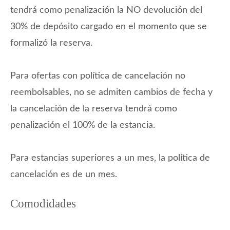
con una cama cómoda y amplio espacio de
tendrá como penalización la NO devolución del
almacenamiento. Los huéspedes apreciarán el moderno y
30% de depósito cargado en el momento que se
estiloso baño, equipado con accesorios contemporáneos
que reflejan la estética sofisticada del apartamento.
formalizó la reserva.
Distribución
:
Para ofertas con política de cancelación no
Un dormitorio con una cama de matrimonio, un baño con
ducha, salón comedor, cocina independiente equipada.
reembolsables, no se admiten cambios de fecha y
Equipamiento
:
la cancelación de la reserva tendrá como
Frigorífico, congelador, microondas, vajilla/cubertería,
penalización el 100% de la estancia.
utensilios de cocina, cafetera, tostadora, batidora,
hervidor de agua, plancha, lavadora, secador de pelos, aire
acondicionado y calefación split en el dormitorio y en el
Para estancias superiores a un mes, la política de
salón, WiFi gratuito y TV.
cancelación es de un mes.
————————————————————————
Comodidades
A tener en cuenta:
CHECK-IN:
El alojamiento dispone de una cerradura